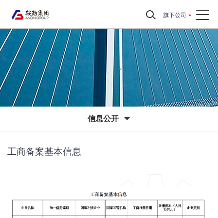
旗下公司
信息公开
工商备案基本信息